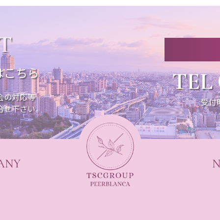
T
はこちら
TEL
会の対応等
受付
合せ下さい。
ANY
N